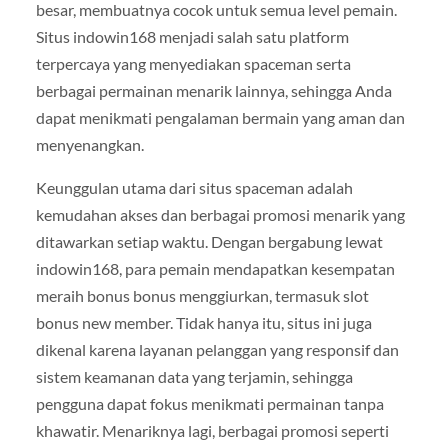
besar, membuatnya cocok untuk semua level pemain.
Situs indowin168 menjadi salah satu platform
terpercaya yang menyediakan spaceman serta
berbagai permainan menarik lainnya, sehingga Anda
dapat menikmati pengalaman bermain yang aman dan
menyenangkan.
Keunggulan utama dari situs spaceman adalah
kemudahan akses dan berbagai promosi menarik yang
ditawarkan setiap waktu. Dengan bergabung lewat
indowin168, para pemain mendapatkan kesempatan
meraih bonus bonus menggiurkan, termasuk slot
bonus new member. Tidak hanya itu, situs ini juga
dikenal karena layanan pelanggan yang responsif dan
sistem keamanan data yang terjamin, sehingga
pengguna dapat fokus menikmati permainan tanpa
khawatir. Menariknya lagi, berbagai promosi seperti