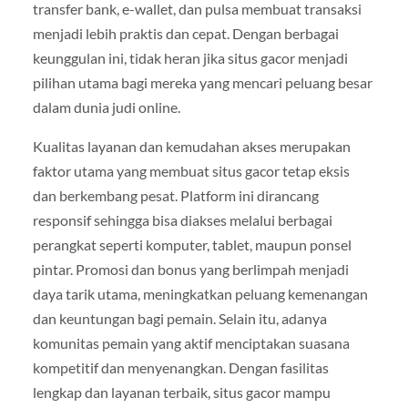
transfer bank, e-wallet, dan pulsa membuat transaksi
menjadi lebih praktis dan cepat. Dengan berbagai
keunggulan ini, tidak heran jika situs gacor menjadi
pilihan utama bagi mereka yang mencari peluang besar
dalam dunia judi online.
Kualitas layanan dan kemudahan akses merupakan
faktor utama yang membuat situs gacor tetap eksis
dan berkembang pesat. Platform ini dirancang
responsif sehingga bisa diakses melalui berbagai
perangkat seperti komputer, tablet, maupun ponsel
pintar. Promosi dan bonus yang berlimpah menjadi
daya tarik utama, meningkatkan peluang kemenangan
dan keuntungan bagi pemain. Selain itu, adanya
komunitas pemain yang aktif menciptakan suasana
kompetitif dan menyenangkan. Dengan fasilitas
lengkap dan layanan terbaik, situs gacor mampu