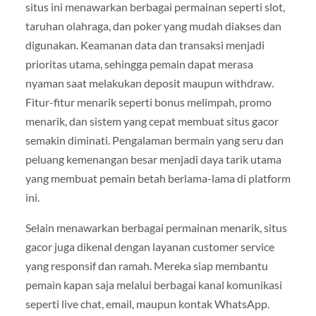
situs ini menawarkan berbagai permainan seperti slot,
taruhan olahraga, dan poker yang mudah diakses dan
digunakan. Keamanan data dan transaksi menjadi
prioritas utama, sehingga pemain dapat merasa
nyaman saat melakukan deposit maupun withdraw.
Fitur-fitur menarik seperti bonus melimpah, promo
menarik, dan sistem yang cepat membuat situs gacor
semakin diminati. Pengalaman bermain yang seru dan
peluang kemenangan besar menjadi daya tarik utama
yang membuat pemain betah berlama-lama di platform
ini.
Selain menawarkan berbagai permainan menarik, situs
gacor juga dikenal dengan layanan customer service
yang responsif dan ramah. Mereka siap membantu
pemain kapan saja melalui berbagai kanal komunikasi
seperti live chat, email, maupun kontak WhatsApp.