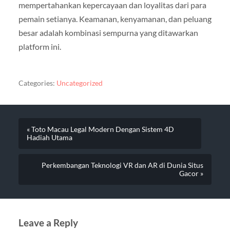
mempertahankan kepercayaan dan loyalitas dari para
pemain setianya. Keamanan, kenyamanan, dan peluang
besar adalah kombinasi sempurna yang ditawarkan
platform ini.
Categories:
Uncategorized
« Toto Macau Legal Modern Dengan Sistem 4D
Hadiah Utama
Perkembangan Teknologi VR dan AR di Dunia Situs
Gacor »
Leave a Reply